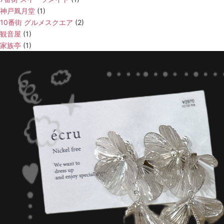
神戸凮月堂
(1)
10番街 グルメスクエア
(2)
観音屋
(1)
家族亭
(1)