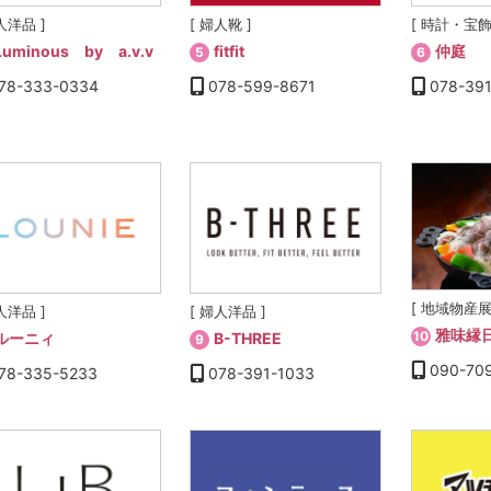
人洋品 ]
[ 婦人靴 ]
[ 時計・宝飾
Luminous by a.v.v
fitfit
仲庭
5
6
78-333-0334
078-599-8671
078-39
[ 地域物産
人洋品 ]
[ 婦人洋品 ]
雅味縁
10
ルーニィ
B-THREE
9
090-70
78-335-5233
078-391-1033