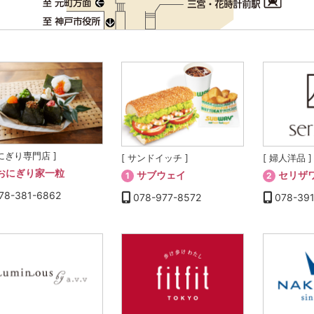
おにぎり専門店 ]
[ サンドイッチ ]
[ 婦人洋品 ]
おにぎり家一粒
サブウェイ
セリザ
1
2
78-381-6862
078-977-8572
078-39