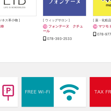
ビジネス革小物 ]
[ ウィッグサロン ]
[ 薬・化粧
LIB
フォンテーヌ クチュ
マツモ
13
14
ール
078-97
078-393-2533