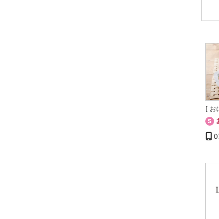
[ 
S
0