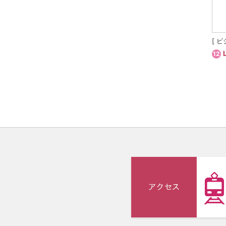
[ 
12