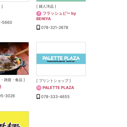
 ]
[ 婦人洋品 ]
フラッシュビー by
7
BENIYA
1-5660
078-321-2678
展・雑貨・食品 ]
[ プリントショップ ]
日
PALETTE PLAZA
11
95-3026
078-333-4655