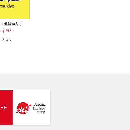
品・健康食品 ]
トキヨシ
7-7887