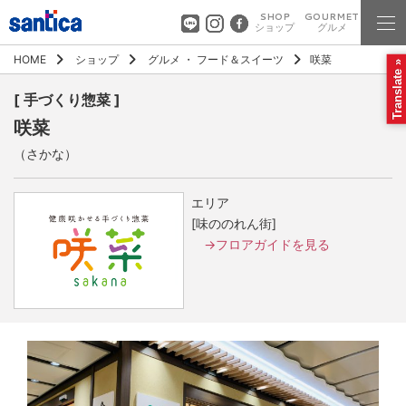
SHOP
GOURMET
ショップ
グルメ
HOME
ショップ
グルメ
・
フード＆スイーツ
咲菜
Translate »
[ 手づくり惣菜 ]
咲菜
（さかな）
エリア
[味ののれん街]
→フロアガイドを見る