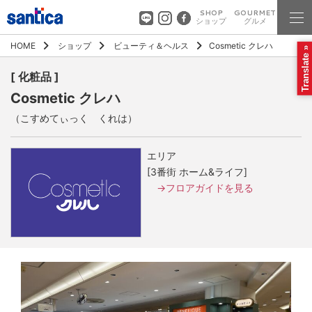
SHOP
GOURMET
ショップ
グルメ
HOME
ショップ
ビューティ＆ヘルス
Cosmetic クレハ
Translate »
[ 化粧品 ]
Cosmetic クレハ
（こすめてぃっく くれは）
エリア
[3番街 ホーム&ライフ]
→フロアガイドを見る