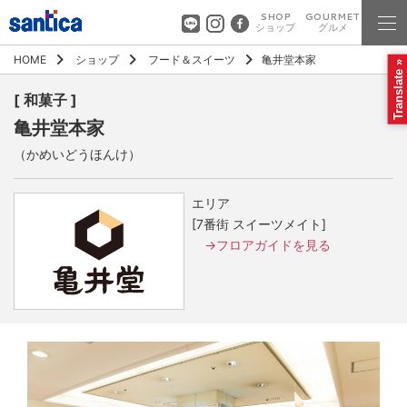
SHOP
GOURMET
ショップ
グルメ
HOME
ショップ
フード＆スイーツ
亀井堂本家
Translate »
[ 和菓子 ]
亀井堂本家
（かめいどうほんけ）
エリア
[7番街 スイーツメイト]
→フロアガイドを見る