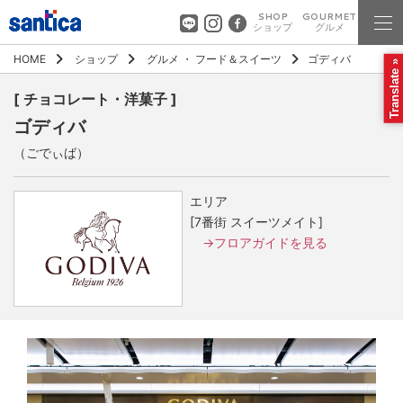
SHOP
GOURMET
ショップ
グルメ
HOME
ショップ
グルメ
・
フード＆スイーツ
ゴディバ
Translate »
[ チョコレート・洋菓子 ]
ゴディバ
（ごでぃば）
エリア
[7番街 スイーツメイト]
→フロアガイドを見る