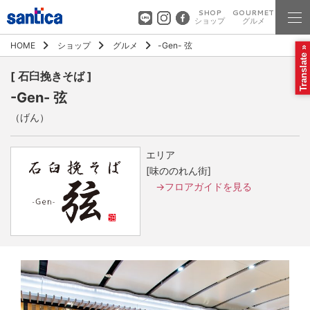
SHOP
GOURMET
ショップ
グルメ
HOME
ショップ
グルメ
-Gen- 弦
Translate »
[ 石臼挽きそば ]
-Gen- 弦
（げん）
エリア
[味ののれん街]
→フロアガイドを見る