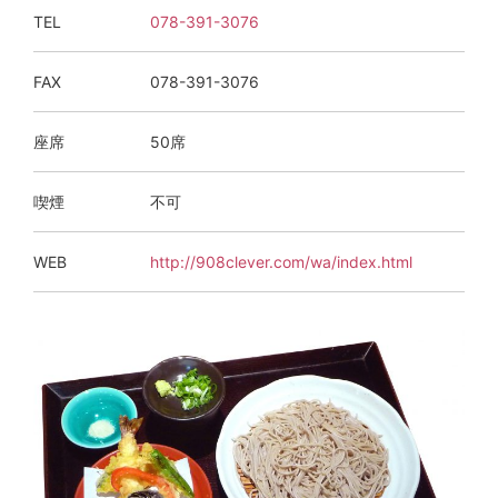
TEL
078-391-3076
FAX
078-391-3076
座席
50席
喫煙
不可
WEB
http://908clever.com/wa/index.html