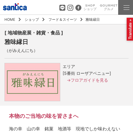
SHOP
GOURMET
ショップ
グルメ
HOME
ショップ
フード＆スイーツ
雅味縁日
Translate »
[ 地域物産展・雑貨・食品 ]
雅味縁日
（がみえんにち）
エリア
[5番街 ローザアベニュー]
→フロアガイドを見る
本物のご当地の味を皆さまへ
海の幸 山の幸 銘菓 地酒等 現地でしか味わえない