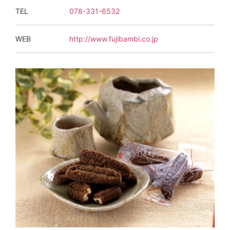
TEL
078-331-6532
WEB
http://www.fujibambi.co.jp