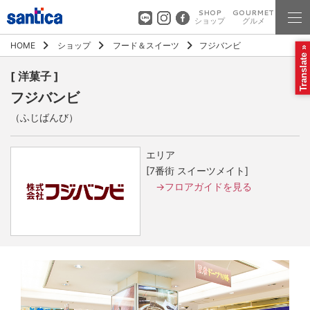
SHOP
GOURMET
ショップ
グルメ
HOME
ショップ
フード＆スイーツ
フジバンビ
Translate »
[ 洋菓子 ]
フジバンビ
（ふじばんび）
エリア
[7番街 スイーツメイト]
→フロアガイドを見る