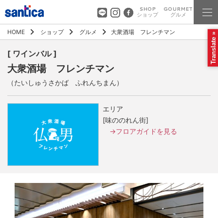
SHOP
GOURMET
ショップ
グルメ
HOME
ショップ
グルメ
大衆酒場 フレンチマン
Translate »
[ ワインバル ]
大衆酒場 フレンチマン
（たいしゅうさかば ふれんちまん）
エリア
[味ののれん街]
→フロアガイドを見る