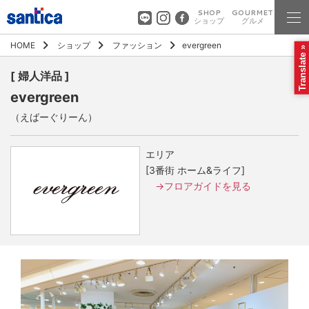
SHOP
GOURMET
ショップ
グルメ
HOME
ショップ
ファッション
evergreen
Translate »
[ 婦人洋品 ]
evergreen
（えばーぐりーん）
エリア
[3番街 ホーム&ライフ]
→フロアガイドを見る